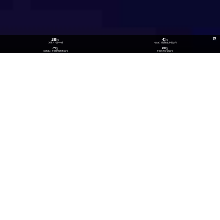
186
43
位
位
《财富》中国500强
《财富》最受赞赏中国公司
29
80
位
位
《福布斯》中国数字经济100强
中国民营企业500强
26
300
位
+
数实融合企业TOP100
技术生态伙伴